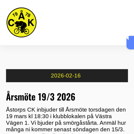
Skip
Me
to
content
2026
-
02
-
16
Årsmöte 19/3 2026
Åstorps CK inbjuder till Årsmöte torsdagen den
19 mars kl 18:30 i klubblokalen på Västra
Vägen 1. Vi bjuder på smörgåstårta. Anmäl hur
många ni kommer senast söndagen den 15/3.