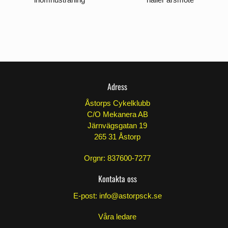
Adress
Åstorps Cykelklubb
C/O Mekanera AB
Järnvägsgatan 19
265 31 Åstorp
Orgnr: 837600-7277
Kontakta oss
E-post:
info@astorpsck.se
Våra ledare