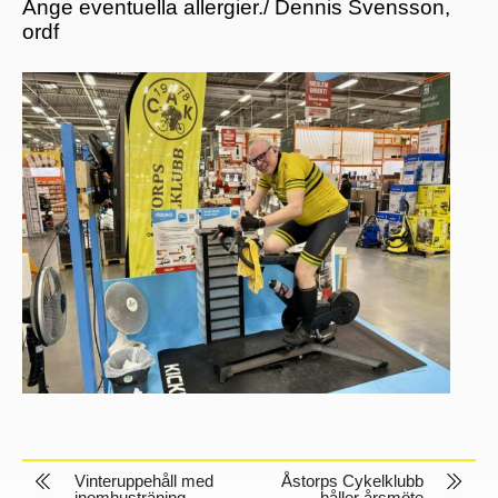
Ange eventuella allergier./ Dennis Svensson,
ordf
Vinteruppehåll med
Åstorps Cykelklubb
inomhusträning
håller årsmöte