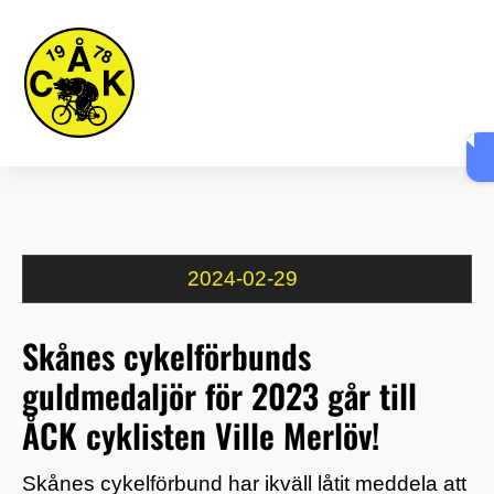
Skip
Me
to
content
2024
-
02
-
29
Skånes cykelförbunds
guldmedaljör för 2023 går till
ÅCK cyklisten Ville Merlöv!
Skånes cykelförbund har ikväll låtit meddela att