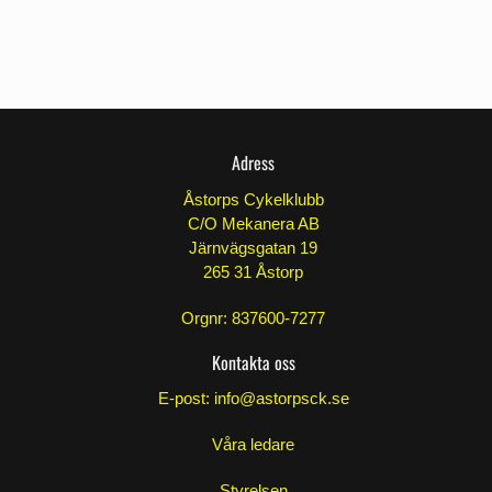
Adress
Åstorps Cykelklubb
C/O Mekanera AB
Järnvägsgatan 19
265 31 Åstorp
Orgnr: 837600-7277
Kontakta oss
E-post:
info@astorpsck.se
Våra ledare
Styrelsen