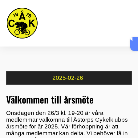
Skip
Me
to
content
2025
-
02
-
26
Välkommen till årsmöte
Onsdagen den 26/3 kl. 19-20 är våra
medlemmar välkomna till Åstorps Cykelklubbs
årsmöte för år 2025. Vår förhoppning är att
många medlemmar kan delta. Vi behöver få in