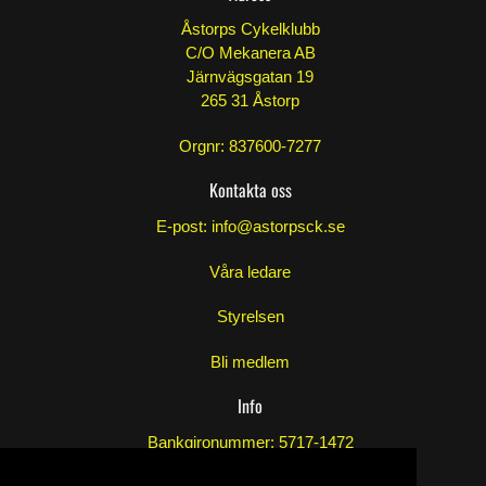
Åstorps Cykelklubb
C/O Mekanera AB
Järnvägsgatan 19
265 31 Åstorp
Orgnr: 837600-7277
Kontakta oss
E-post:
info@astorpsck.se
Våra ledare
Styrelsen
Bli medlem
Info
Bankgironummer: 5717-1472
Swish: 123 259 26 40