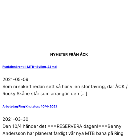
NYHETER FRÅN ÅCK
Funktionärer till MTB-tävling, 23 maj
2021
-
05
-
09
Som ni säkert redan sett så har vi en stor tävling, där ÅCK /
Rocky Skåne står som arrangör, den […]
Arbetsdag Ring Knutstorp 10/4-2021
2021
-
03
-
30
Den 10/4 händer det ===RESERVERA dagen!===Benny
Andersson har planerat färdigt vår nya MTB bana på Ring