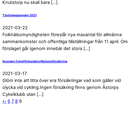
Knutstorp nu skall bara […]
Tävlingssäsongen 2021
2021
-
03
-
22
Folkhälsomyndigheten föreslår nya maxantal för allmänna
sammankomster och offentliga tillställningar från 11 april. Om
förslaget går igenom innebär det stora […]
Svenska Cykelförbundets Motionsförsäkring
2021
-
03
-
17
Glöm inte att titta över era försäkringar vad som gäller vid
olycka vid cykling.Ingen försäkring finns genom Åstorps
Cykelklubb utan […]
«
‹
6
7
8
9