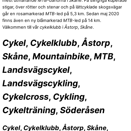
mest utmanande
MTB
-banorna i
Skåne
. På slingriga kuperade
stigar, över rötter och stenar och på lätt
cykla
de skogsvägar
går en rosamarkerad
MTB
-led på 5,3 km. Sedan maj 2020
finns även en ny blåmarkerad
MTB
-led på 14 km.
Välkommen till vår
cykelklubb
i
Åstorp
,
Skåne
.
Cykel
,
Cykelklubb
,
Åstorp
,
Skåne
,
Mountainbike
,
MTB
,
Landsvägscykel
,
Landsvägscykling
,
Cykelcross
,
Cykling
,
Cykelträning
,
Söderåsen
Cykel
,
Cykelklubb
,
Åstorp
,
Skåne
,