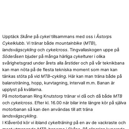
Upptäck
Skåne
på
cykel
tillsammans med oss i
Åstorp
s
Cykelklubb
. Vi tränar både
mountainbike
(
MTB
),
landsvägscykling
och
cykelcross
. Tingvallaskogen uppe på
Söderåsen
bjuder på många härliga
cykel
turer i olika
svårighetsgrad under årets alla årstider och på vår teknikbana
kan man nöta på de flesta tekniska moment som man kan
tänkas stöta på vid
MTB
–
cykling
. Här kan man träna både på
balansträning, hopp, kurvtagning, intervall m.m. Banan är
upplyst på kvällarna.
På motorbanan Ring Knutstorp tränar vi då och då både
MTB
och
cykelcross
. Efter kl. 16.00 när bilar inte längre kör på själva
motorbanan så kan den användas till att träna
landsvägscykling
.
I Klåveröd kör vi ibland
cykelträning
på en av de vackraste och